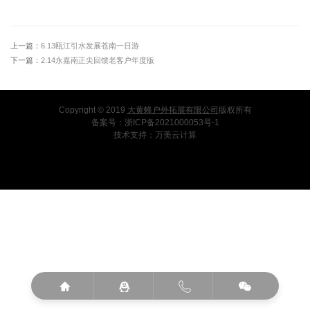
上一篇：
6.13瓯江引水发展苍南一日游
下一篇：
2.14永嘉南正尖回馈老客户年度版
Copyright © 2019
大黄蜂户外拓展有限公司
版权所有
备案号：
浙ICP备2021000053号-1
技术支持：
万美云计算



