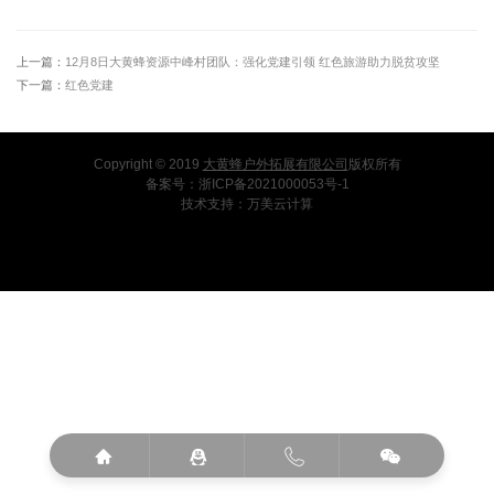
上一篇：
12月8日大黄蜂资源中峰村团队：强化党建引领 红色旅游助力脱贫攻坚
下一篇：
红色党建
Copyright © 2019
大黄蜂户外拓展有限公司
版权所有
备案号：
浙ICP备2021000053号-1
技术支持：
万美云计算



