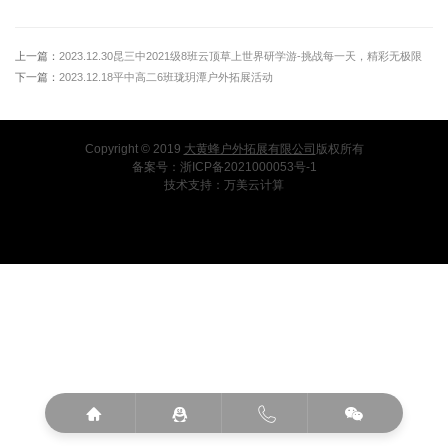
上一篇：
2023.12.30昆三中2021级8班云顶草上世界研学游-挑战每一天，精彩无极限
下一篇：
2023.12.18平中高二6班珑玥潭户外拓展活动
Copyright © 2019
大黄蜂户外拓展有限公司
版权所有
备案号：
浙ICP备2021000053号-1
技术支持：
万美云计算



