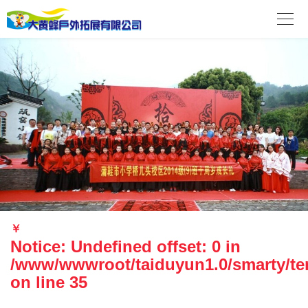

￥
Notice
: Undefined offset: 0 in
/www/wwwroot/taiduyun1.0/smarty/tem
on line
35