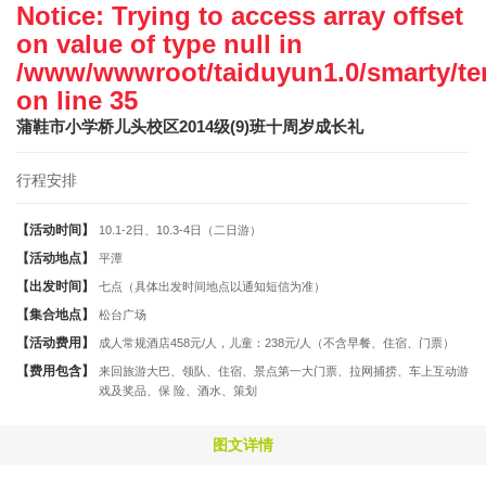
Notice
: Trying to access array offset
on value of type null in
/www/wwwroot/taiduyun1.0/smarty/tem
on line
35
蒲鞋市小学桥儿头校区2014级(9)班十周岁成长礼
行程安排
【活动时间】
10.1-2日、10.3-4日（二日游）
【活动地点】
平潭
【出发时间】
七点（具体出发时间地点以通知短信为准）
【集合地点】
松台广场
【活动费用】
成人常规酒店458元/人，儿童：238元/人（不含早餐、住宿、门票）
【费用包含】
来回旅游大巴、领队、住宿、景点第一大门票、拉网捕捞、车上互动游
戏及奖品、保 险、酒水、策划
图文详情