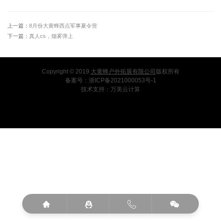
上一篇：
8月份大黄蜂西点军事夏令营
下一篇：
真人cs，烟雾弹上
Copyright © 2019
大黄蜂户外拓展有限公司
版权所有
备案号：
浙ICP备2021000053号-1
技术支持：
万美云计算



