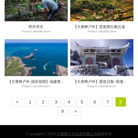
野外求生
【大黄蜂户外】赏南黄红枫古道、领略古人经商之路报名开始啦！
Project classification
Project classification
【大黄蜂户外·国庆假期】福建离大陆最远的岛屿----真正的碧海蓝天台山列岛浪漫露营二日游
【大黄蜂户外】紧急召集~跟着大黄蜂永嘉玩雪去咯
Project classification
Project classification
<
1
2
3
4
5
6
7
8
9
>
Copyright © 2019
大黄蜂户外拓展有限公司
版权所有